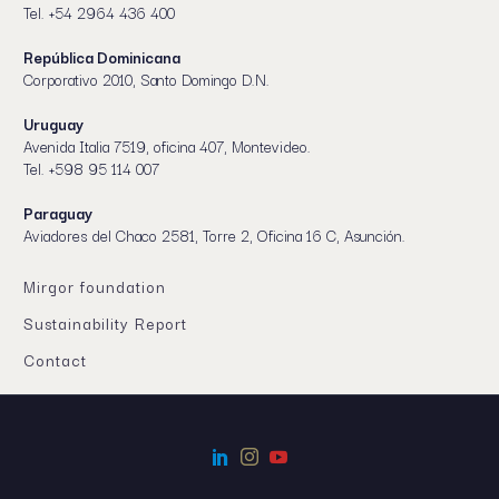
Tel. +54 2964 436 400
República Dominicana
Corporativo 2010, Santo Domingo D.N.
Uruguay
Avenida Italia 7519, oficina 407, Montevideo.
Tel. +598 95 114 007
Paraguay
Aviadores del Chaco 2581, Torre 2, Oficina 16 C, Asunción.
Mirgor foundation
Sustainability Report
Contact