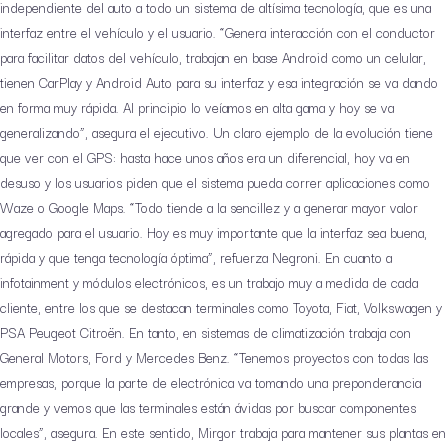
independiente del auto a todo un sistema de altísima tecnología, que es una
interfaz entre el vehículo y el usuario. “Genera interacción con el conductor
para facilitar datos del vehículo, trabajan en base Android como un celular,
tienen CarPlay y Android Auto para su interfaz y esa integración se va dando
en forma muy rápida. Al principio lo veíamos en alta gama y hoy se va
generalizando”, asegura el ejecutivo. Un claro ejemplo de la evolución tiene
que ver con el GPS: hasta hace unos años era un diferencial, hoy va en
desuso y los usuarios piden que el sistema pueda correr aplicaciones como
Waze o Google Maps. “Todo tiende a la sencillez y a generar mayor valor
agregado para el usuario. Hoy es muy importante que la interfaz sea buena,
rápida y que tenga tecnología óptima”, refuerza Negroni. En cuanto a
infotainment y módulos electrónicos, es un trabajo muy a medida de cada
cliente, entre los que se destacan terminales como Toyota, Fiat, Volkswagen y
PSA Peugeot Citroën. En tanto, en sistemas de climatización trabaja con
General Motors, Ford y Mercedes Benz. “Tenemos proyectos con todas las
empresas, porque la parte de electrónica va tomando una preponderancia
grande y vemos que las terminales están ávidas por buscar componentes
locales”, asegura. En este sentido, Mirgor trabaja para mantener sus plantas en