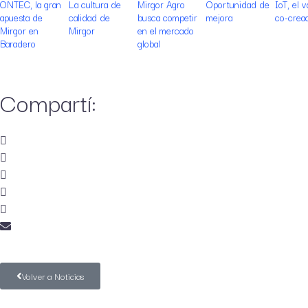
ONTEC, la gran
La cultura de
Mirgor Agro
Oportunidad de
IoT, el v
apuesta de
calidad de
busca competir
mejora
co-crea
Mirgor en
Mirgor
en el mercado
Baradero
global
Compartí:
Volver a Noticias