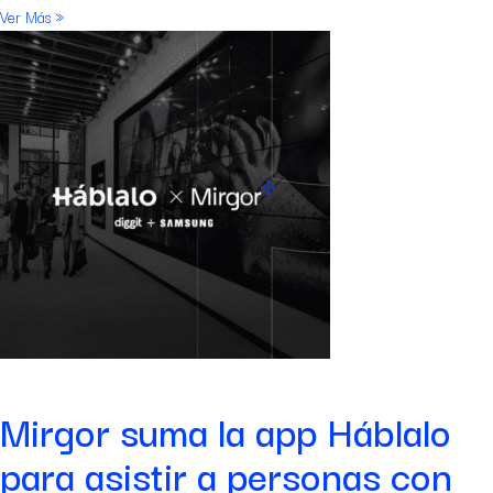
Ver Más »
Mirgor suma la app Háblalo
para asistir a personas con