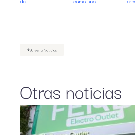
de…
como uno…
cre
Volver a Noticias
Otras noticias