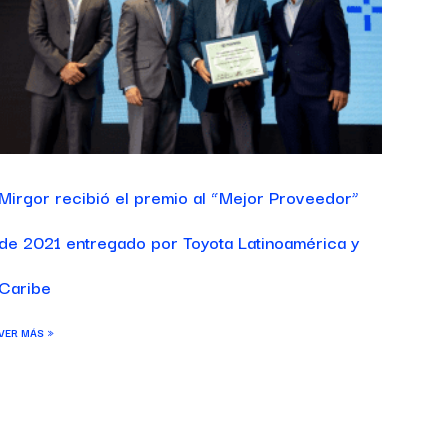
Mirgor recibió el premio al “Mejor Proveedor”
de 2021 entregado por Toyota Latinoamérica y
Caribe
VER MÁS »