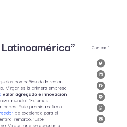
Empleos
Venta Corporativa
ES
EN
e Latinoamérica”
Compartí:
quellas compañías de la región
sa. Mirgor es la primera empresa
to
valor agregado e innovación
 nivel mundial. “Estamos
unidades. Este premio reafirma
veedor
de excelencia para el
ntina, remarcó: “Este
omo Mirgor, que se adecuan a