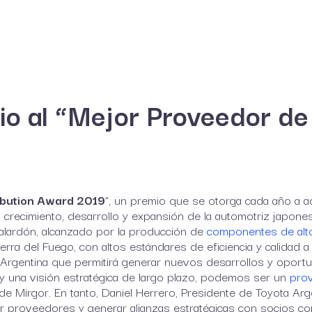
El grupo
Negocios
Marcas
Blog
Inversores
mio al “Mejor Proveedor d
ibution Award 2019
”, un premio que se otorga cada año a a
l crecimiento, desarrollo y expansión de la automotriz japone
e galardón, alcanzado por la producción de
componentes de al
rra del Fuego, con altos estándares de eficiencia y calidad a
a Argentina que permitirá generar nuevos desarrollos y oport
e y una visión estratégica de largo plazo, podemos ser un
pro
e Mirgor. En tanto, Daniel Herrero, Presidente de Toyota Arge
ar proveedores y generar alianzas estratégicas con socios c