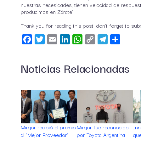
nuestras necesidades, tienen velocidad de respuest
producimos en Zárate”.
Thank you for reading this post, don't forget to sub
Facebook
Twitter
Email
LinkedIn
WhatsApp
Copy
Telegram
Shar
Link
Noticias Relacionadas
Mirgor recibió el premio
Mirgor fue reconocido
Inn
al “Mejor Proveedor”
por Toyota Argentina
que