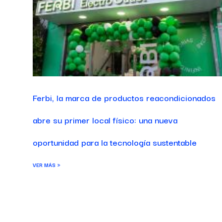
Ferbi, la marca de productos reacondicionados
abre su primer local físico: una nueva
oportunidad para la tecnología sustentable
VER MÁS »