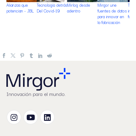
Alianzas que
Tecnología detrás
Mirlog desde
Mirgor une
Tran
potencian - JBL
Del Covid-19
adentro
fuentes de datos
indu
para innovar en
fueg
la fabricación
Innovación para el mundo.